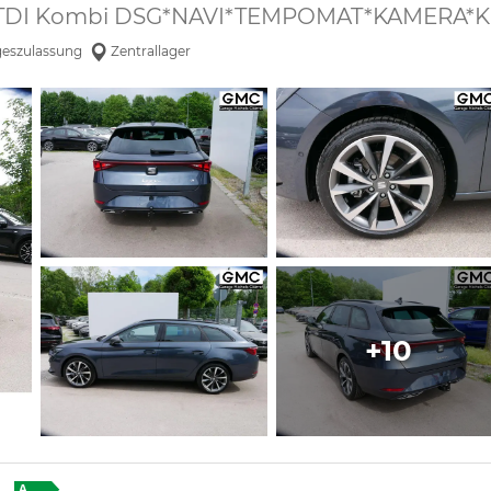
0 TDI Kombi DSG*NAVI*TEMPOMAT*KAMERA*K
geszulassung
Zentrallager
+10