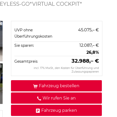
EYLESS-GO*VIRTUAL COCKPIT*
45.075,– €
UVP ohne
Überführungskosten
12.087,– €
Sie sparen:
26,8%
32.988,– €
Gesamtpreis
incl. 17% MwSt., den Kosten für Überführung und
Zulassungspapieren
Fahrzeug bestellen
Wir rufen Sie an
Fahrzeug parken