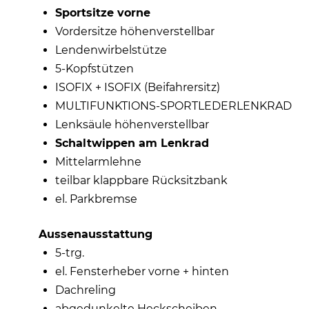
Sportsitze vorne
Vordersitze höhenverstellbar
Lendenwirbelstütze
5-Kopfstützen
ISOFIX + ISOFIX (Beifahrersitz)
MULTIFUNKTIONS-SPORTLEDERLENKRAD
Lenksäule höhenverstellbar
Schaltwippen am Lenkrad
Mittelarmlehne
teilbar klappbare Rücksitzbank
el. Parkbremse
Aussenausstattung
5-trg.
el. Fensterheber vorne + hinten
Dachreling
abgedunkelte Heckscheiben