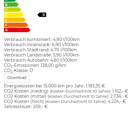
Verbrauch kombiniert:
4,90 l/100km
Verbrauch Innenstadt:
6,90 l/100km
Verbrauch Stadtrand:
4,70 l/100km
Verbrauch Landstraße:
3,90 l/100km
Verbrauch Autobahn:
4,80 l/100km
CO
-Emissionen:
128,00 g/km
2
CO
-Klasse:
D
2
Download
Energiekosten bei 15.000 km pro Jahr:
1.183,35 €
CO2 Kosten (niedrig)
:
1.152,- €
(Kosten Durchschnitt 10 Jahre)
CO2 Kosten (mittel)
:
2.736,- €
(Kosten Durchschnitt 10 Jahre)
CO2 Kosten (hoch)
:
4.224,- €
(Kosten Durchschnitt 10 Jahre)
Jahressteuer:
259,- €