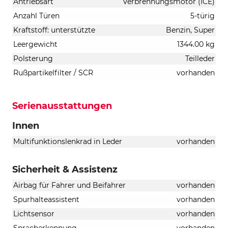
Antriebsart
Verbrennungsmotor (ICE)
Anzahl Türen
5-türig
Kraftstoff: unterstützte
Benzin, Super
Leergewicht
1344.00 kg
Polsterung
Teilleder
Rußpartikelfilter / SCR
vorhanden
Serienausstattungen
Innen
Multifunktionslenkrad in Leder
vorhanden
Sicherheit & Assistenz
Airbag für Fahrer und Beifahrer
vorhanden
Spurhalteassistent
vorhanden
Lichtsensor
vorhanden
Spracherkennung
vorhanden