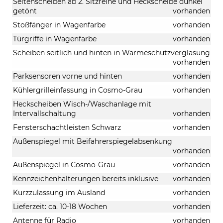
Seitenscheiben ab 2. Sitzreihe und Heckscheibe dunkel
getönt
vorhanden
Stoßfänger in Wagenfarbe
vorhanden
Türgriffe in Wagenfarbe
vorhanden
Scheiben seitlich und hinten in Wärmeschutzverglasung
vorhanden
Parksensoren vorne und hinten
vorhanden
Kühlergrilleinfassung in Cosmo-Grau
vorhanden
Heckscheiben Wisch-/Waschanlage mit
Intervallschaltung
vorhanden
Fensterschachtleisten Schwarz
vorhanden
Außenspiegel mit Beifahrerspiegelabsenkung
vorhanden
Außenspiegel in Cosmo-Grau
vorhanden
Kennzeichenhalterungen bereits inklusive
vorhanden
Kurzzulassung im Ausland
vorhanden
Lieferzeit: ca. 10-18 Wochen
vorhanden
Antenne für Radio
vorhanden