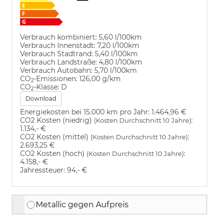
Verbrauch kombiniert:
5,60 l/100km
Verbrauch Innenstadt:
7,20 l/100km
Verbrauch Stadtrand:
5,40 l/100km
Verbrauch Landstraße:
4,80 l/100km
Verbrauch Autobahn:
5,70 l/100km
CO
-Emissionen:
126,00 g/km
2
CO
-Klasse:
D
2
Download
Energiekosten bei 15.000 km pro Jahr:
1.464,96 €
CO2 Kosten (niedrig)
:
(Kosten Durchschnitt 10 Jahre)
1.134,- €
CO2 Kosten (mittel)
:
(Kosten Durchschnitt 10 Jahre)
2.693,25 €
CO2 Kosten (hoch)
:
(Kosten Durchschnitt 10 Jahre)
4.158,- €
Jahressteuer:
94,- €
Metallic gegen Aufpreis