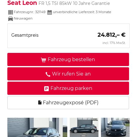
Seat Leon
FR 1,5 TSI 85kW 10 Jahre Garantie
Fahrzeugnr.:
321149
unverbindliche Lieferzeit:
3 Monate
Neuwagen
24.812,– €
Gesamtpreis
incl. 17% MwSt.
Fahrzeug bestellen
Wir rufen Sie an
Fahrzeug parken
Fahrzeugexposé (PDF)