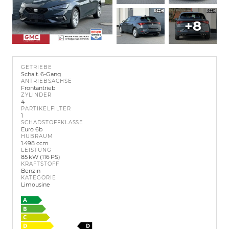
+8
GETRIEBE
Schalt. 6-Gang
ANTRIEBSACHSE
Frontantrieb
ZYLINDER
4
PARTIKELFILTER
1
SCHADSTOFFKLASSE
Euro 6b
HUBRAUM
1.498 ccm
LEISTUNG
85 kW (116 PS)
KRAFTSTOFF
Benzin
KATEGORIE
Limousine