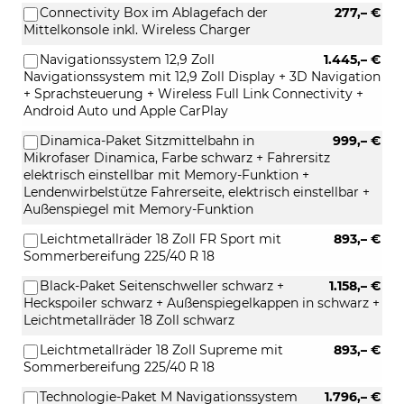
Connectivity Box im Ablagefach der
277,– €
Mittelkonsole inkl. Wireless Charger
Navigationssystem 12,9 Zoll
1.445,– €
Navigationssystem mit 12,9 Zoll Display + 3D Navigation
+ Sprachsteuerung + Wireless Full Link Connectivity +
Android Auto und Apple CarPlay
Dinamica-Paket Sitzmittelbahn in
999,– €
Mikrofaser Dinamica, Farbe schwarz + Fahrersitz
elektrisch einstellbar mit Memory-Funktion +
Lendenwirbelstütze Fahrerseite, elektrisch einstellbar +
Außenspiegel mit Memory-Funktion
Leichtmetallräder 18 Zoll FR Sport mit
893,– €
Sommerbereifung 225/40 R 18
Black-Paket Seitenschweller schwarz +
1.158,– €
Heckspoiler schwarz + Außenspiegelkappen in schwarz +
Leichtmetallräder 18 Zoll schwarz
Leichtmetallräder 18 Zoll Supreme mit
893,– €
Sommerbereifung 225/40 R 18
Technologie-Paket M Navigationssystem
1.796,– €