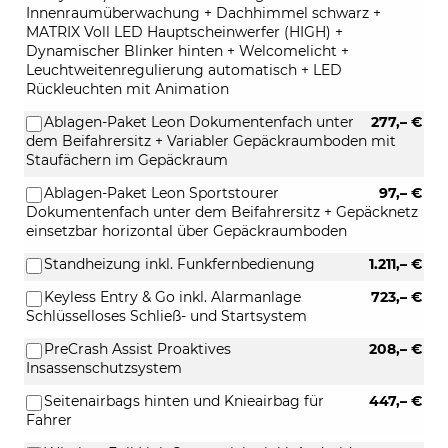
Innenraumüberwachung + Dachhimmel schwarz +
MATRIX Voll LED Hauptscheinwerfer (HIGH) +
Dynamischer Blinker hinten + Welcomelicht +
Leuchtweitenregulierung automatisch + LED
Rückleuchten mit Animation
Ablagen-Paket Leon Dokumentenfach unter
277,– €
dem Beifahrersitz + Variabler Gepäckraumboden mit
Staufächern im Gepäckraum
Ablagen-Paket Leon Sportstourer
97,– €
Dokumentenfach unter dem Beifahrersitz + Gepäcknetz
einsetzbar horizontal über Gepäckraumboden
Standheizung inkl. Funkfernbedienung
1.211,– €
Keyless Entry & Go inkl. Alarmanlage
723,– €
Schlüsselloses Schließ- und Startsystem
PreCrash Assist Proaktives
208,– €
Insassenschutzsystem
Seitenairbags hinten und Knieairbag für
447,– €
Fahrer