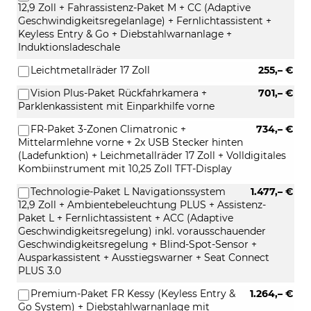
12,9 Zoll + Fahrassistenz-Paket M + CC (Adaptive
Geschwindigkeitsregelanlage) + Fernlichtassistent +
Keyless Entry & Go + Diebstahlwarnanlage +
Induktionsladeschale
Leichtmetallräder 17 Zoll
255,– €
Vision Plus-Paket Rückfahrkamera +
701,– €
Parklenkassistent mit Einparkhilfe vorne
FR-Paket 3-Zonen Climatronic +
734,– €
Mittelarmlehne vorne + 2x USB Stecker hinten
(Ladefunktion) + Leichmetallräder 17 Zoll + Volldigitales
Kombiinstrument mit 10,25 Zoll TFT-Display
Technologie-Paket L Navigationssystem
1.477,– €
12,9 Zoll + Ambientebeleuchtung PLUS + Assistenz-
Paket L + Fernlichtassistent + ACC (Adaptive
Geschwindigkeitsregelung) inkl. vorausschauender
Geschwindigkeitsregelung + Blind-Spot-Sensor +
Ausparkassistent + Ausstiegswarner + Seat Connect
PLUS 3.0
Premium-Paket FR Kessy (Keyless Entry &
1.264,– €
Go System) + Diebstahlwarnanlage mit