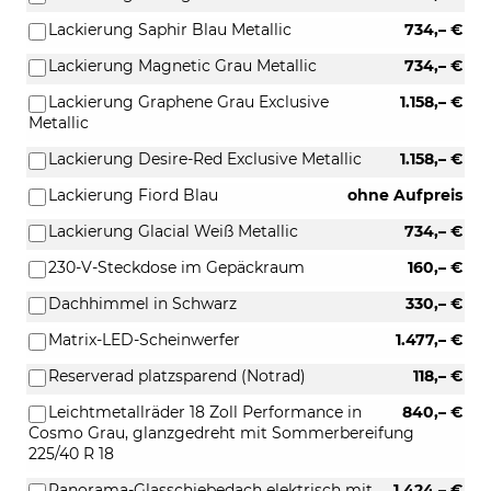
Lackierung Saphir Blau Metallic
734,– €
Lackierung Magnetic Grau Metallic
734,– €
Lackierung Graphene Grau Exclusive
1.158,– €
Metallic
Lackierung Desire-Red Exclusive Metallic
1.158,– €
Lackierung Fiord Blau
ohne Aufpreis
Lackierung Glacial Weiß Metallic
734,– €
230-V-Steckdose im Gepäckraum
160,– €
Dachhimmel in Schwarz
330,– €
Matrix-LED-Scheinwerfer
1.477,– €
Reserverad platzsparend (Notrad)
118,– €
Leichtmetallräder 18 Zoll Performance in
840,– €
Cosmo Grau, glanzgedreht mit Sommerbereifung
225/40 R 18
Panorama-Glasschiebedach elektrisch mit
1.424,– €