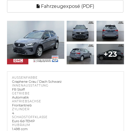
Fahrzeugexposé (PDF)
+23
AUSSENFARBE
Graphene Grau / Dach Schwarz
INNENAUSSTATTUNG
FR Stoff
GETRIEBE
Automatik
ANTRIEBSACHSE
Frontantrieb
ZYLINDER
4
SCHADSTOFFKLASSE
Euro 6d-TEMP
HUBRAUM
1.498 ccm