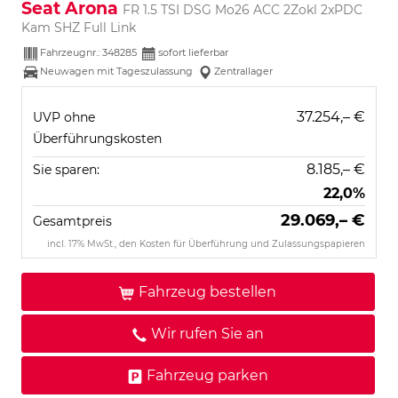
Seat Arona
FR 1.5 TSI DSG Mo26 ACC 2Zokl 2xPDC
Kam SHZ Full Link
Fahrzeugnr.:
348285
sofort lieferbar
Neuwagen mit Tageszulassung
Zentrallager
37.254,– €
UVP ohne
Überführungskosten
8.185,– €
Sie sparen:
22,0%
29.069,– €
Gesamtpreis
incl. 17% MwSt., den Kosten für Überführung und Zulassungspapieren
Fahrzeug bestellen
Wir rufen Sie an
Fahrzeug parken