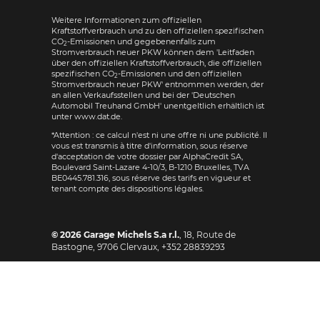
Weitere Informationen zum offiziellen
Kraftstoffverbrauch und zu den offiziellen spezifischen
CO
-Emissionen und gegebenenfalls zum
2
Stromverbrauch neuer PKW können dem 'Leitfaden
über den offiziellen Kraftstoffverbrauch, die offiziellen
spezifischen CO
-Emissionen und den offiziellen
2
Stromverbrauch neuer PKW' entnommen werden, der
an allen Verkaufsstellen und bei der 'Deutschen
Automobil Treuhand GmbH' unentgeltlich erhältlich ist
unter www.dat.de.
*Attention : ce calcul n'est ni une offre ni une publicité. Il
vous est transmis à titre d'information, sous réserve
d'acceptation de votre dossier par AlphaCredit SA,
Boulevard Saint-Lazare 4-10/3, B-1210 Bruxelles, TVA
BE0445.781.316, sous réserve des tarifs en vigueur et
tenant compte des dispositions légales.
© 2026
Garage Michels S.a r.l.
,
18, Route de
Bastogne
,
9706
Clervaux,
+352 28839293