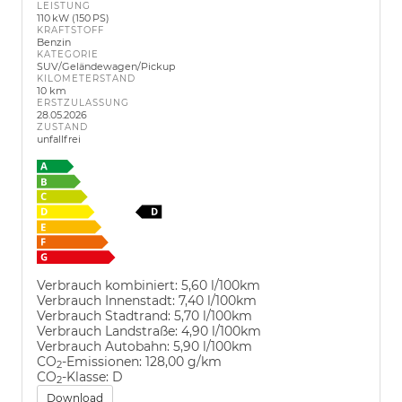
LEISTUNG
110 kW (150 PS)
KRAFTSTOFF
Benzin
KATEGORIE
SUV/Geländewagen/Pickup
KILOMETERSTAND
10 km
ERSTZULASSUNG
28.05.2026
ZUSTAND
unfallfrei
Verbrauch kombiniert:
5,60 l/100km
Verbrauch Innenstadt:
7,40 l/100km
Verbrauch Stadtrand:
5,70 l/100km
Verbrauch Landstraße:
4,90 l/100km
Verbrauch Autobahn:
5,90 l/100km
CO
-Emissionen:
128,00 g/km
2
CO
-Klasse:
D
2
Download