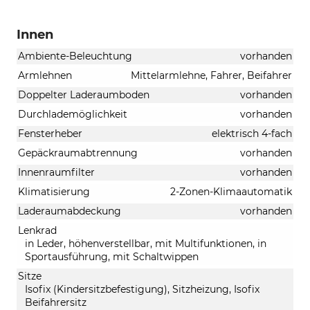
Innen
Ambiente-Beleuchtung
vorhanden
Armlehnen
Mittelarmlehne, Fahrer, Beifahrer
Doppelter Laderaumboden
vorhanden
Durchlademöglichkeit
vorhanden
Fensterheber
elektrisch 4-fach
Gepäckraumabtrennung
vorhanden
Innenraumfilter
vorhanden
Klimatisierung
2-Zonen-Klimaautomatik
Laderaumabdeckung
vorhanden
Lenkrad
in Leder, höhenverstellbar, mit Multifunktionen, in
Sportausführung, mit Schaltwippen
Sitze
Isofix (Kindersitzbefestigung), Sitzheizung, Isofix
Beifahrersitz