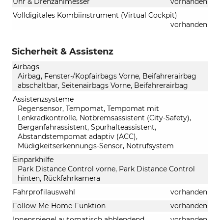
Uhr & Drehzahlmesser
vorhanden
Volldigitales Kombiinstrument (Virtual Cockpit)
vorhanden
Sicherheit & Assistenz
Airbags
Airbag, Fenster-/Kopfairbags Vorne, Beifahrerairbag
abschaltbar, Seitenairbags Vorne, Beifahrerairbag
Assistenzsysteme
Regensensor, Tempomat, Tempomat mit
Lenkradkontrolle, Notbremsassistent (City-Safety),
Berganfahrassistent, Spurhalteassistent,
Abstandstempomat adaptiv (ACC),
Müdigkeitserkennungs-Sensor, Notrufsystem
Einparkhilfe
Park Distance Control vorne, Park Distance Control
hinten, Rückfahrkamera
Fahrprofilauswahl
vorhanden
Follow-Me-Home-Funktion
vorhanden
Innenspiegel automatisch abblendend
vorhanden