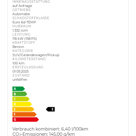
INNENAUSSTATTUNG
auf Anfrage
GETRIEBE
Automatik
SCHADSTOFFKLASSE
Euro 6d-TEMP
HUBRAUM
1.332 ccm
LEISTUNG
116 kW (158 PS)
KRAFTSTOFF
Benzin
KATEGORIE
SUV/Geländewagen/Pickup
KILOMETERSTAND
100 km
ERSTZULASSUNG
01.05.2025
ZUSTAND
unfallfrei
Verbrauch kombiniert:
6,40 l/100km
CO
-Emissionen:
145,00 g/km
2