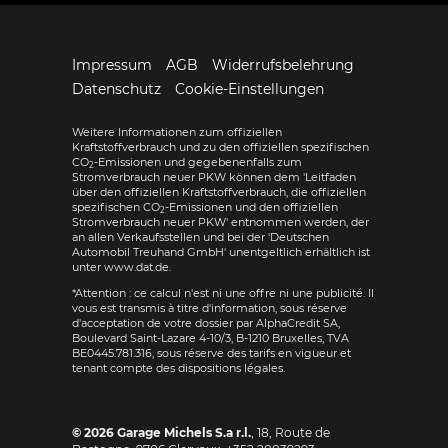
Impressum
AGB
Widerrufsbelehrung
Datenschutz
Cookie-Einstellungen
Weitere Informationen zum offiziellen
Kraftstoffverbrauch und zu den offiziellen spezifischen
CO
-Emissionen und gegebenenfalls zum
2
Stromverbrauch neuer PKW können dem 'Leitfaden
über den offiziellen Kraftstoffverbrauch, die offiziellen
spezifischen CO
-Emissionen und den offiziellen
2
Stromverbrauch neuer PKW' entnommen werden, der
an allen Verkaufsstellen und bei der 'Deutschen
Automobil Treuhand GmbH' unentgeltlich erhältlich ist
unter www.dat.de.
*Attention : ce calcul n'est ni une offre ni une publicité. Il
vous est transmis à titre d'information, sous réserve
d'acceptation de votre dossier par AlphaCredit SA,
Boulevard Saint-Lazare 4-10/3, B-1210 Bruxelles, TVA
BE0445.781.316, sous réserve des tarifs en vigueur et
tenant compte des dispositions légales.
© 2026
Garage Michels S.a r.l.
,
18, Route de