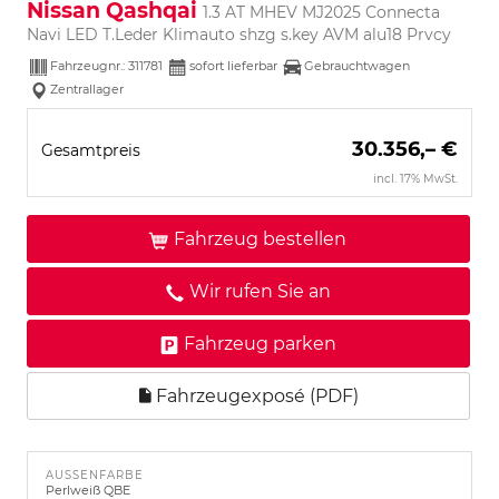
Nissan Qashqai
1.3 AT MHEV MJ2025 Connecta
Navi LED T.Leder Klimauto shzg s.key AVM alu18 Prvcy
Fahrzeugnr.:
311781
sofort lieferbar
Gebrauchtwagen
Zentrallager
30.356,– €
Gesamtpreis
incl. 17% MwSt.
Fahrzeug bestellen
Wir rufen Sie an
Fahrzeug parken
Fahrzeugexposé (PDF)
AUSSENFARBE
Perlweiß QBE