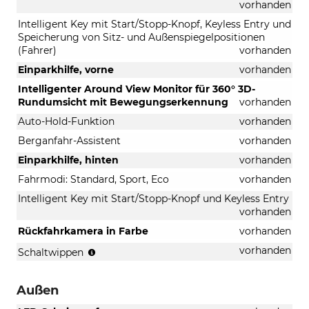
vorhanden
Intelligent Key mit Start/Stopp-Knopf, Keyless Entry und
Speicherung von Sitz- und Außenspiegelpositionen
(Fahrer)
vorhanden
Einparkhilfe, vorne
vorhanden
Intelligenter Around View Monitor für 360° 3D-
Rundumsicht mit Bewegungserkennung
vorhanden
Auto-Hold-Funktion
vorhanden
Berganfahr-Assistent
vorhanden
Einparkhilfe, hinten
vorhanden
Fahrmodi: Standard, Sport, Eco
vorhanden
Intelligent Key mit Start/Stopp-Knopf und Keyless Entry
vorhanden
Rückfahrkamera in Farbe
vorhanden
(nur
vorhanden
Schaltwippen
in
Verbindung
Außen
mit
Xtronic-