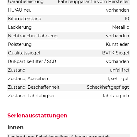
Garantieleistung
Fahrzeuggarantie vom Hersteller
HU/AU neu
vorhanden
Kilometerstand
10
Lackierung
Metallic
Nichtraucher-Fahrzeug
vorhanden
Polsterung
Kunstleder
Qualitätssiegel
BVFK-Siegel
Rußpartikelfilter / SCR
vorhanden
Zustand
unfallfrei
Zustand, Aussehen
1, sehr gut
Zustand, Beschaffenheit
Scheckheftgepflegt
Zustand, Fahrfähigkeit
fahrtauglich
Serienausstattungen
Innen
Lenkrad und Schalthebelknauf, lederummantelt