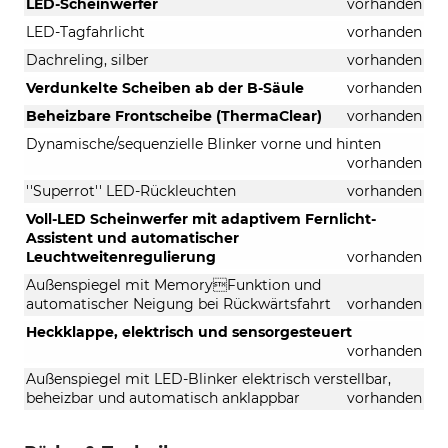
LED-Scheinwerfer
vorhanden
Automatikgetriebe)
LED-Tagfahrlicht
vorhanden
Dachreling, silber
vorhanden
Verdunkelte Scheiben ab der B-Säule
vorhanden
Beheizbare Frontscheibe (ThermaClear)
vorhanden
Dynamische/sequenzielle Blinker vorne und hinten
vorhanden
''Superrot'' LED-Rückleuchten
vorhanden
Voll-LED Scheinwerfer mit adaptivem Fernlicht-
Assistent und automatischer
Leuchtweitenregulierung
vorhanden
Außenspiegel mit MemoryFunktion und
automatischer Neigung bei Rückwärtsfahrt
vorhanden
Heckklappe, elektrisch und sensorgesteuert
vorhanden
Außenspiegel mit LED-Blinker elektrisch verstellbar,
beheizbar und automatisch anklappbar
vorhanden