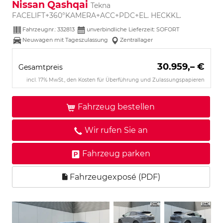
Nissan Qashqai
Tekna
FACELIFT+360°KAMERA+ACC+PDC+EL. HECKKL.
Fahrzeugnr.:
332813
unverbindliche Lieferzeit: SOFORT
Neuwagen mit Tageszulassung
Zentrallager
30.959,– €
Gesamtpreis
incl. 17% MwSt., den Kosten für Überführung und Zulassungspapieren
Fahrzeug bestellen
Wir rufen Sie an
Fahrzeug parken
Fahrzeugexposé (PDF)