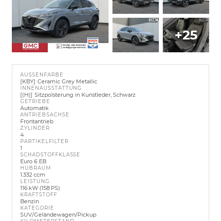
+25
AUSSENFARBE
KBY
Ceramic Grey Metallic
INNENAUSSTATTUNG
(H)
Sitzpolsterung in Kunstleder, Schwarz
GETRIEBE
Automatik
ANTRIEBSACHSE
Frontantrieb
ZYLINDER
4
PARTIKELFILTER
1
SCHADSTOFFKLASSE
Euro 6 EB
HUBRAUM
1.332 ccm
LEISTUNG
116 kW (158 PS)
KRAFTSTOFF
Benzin
KATEGORIE
SUV/Geländewagen/Pickup