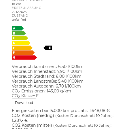
KILOMETERSTAND
10 km
ERSTZULASSUNG
22.12.2025
ZUSTAND
unfallfrei
Verbrauch kombiniert:
6,30 l/100km
Verbrauch Innenstadt:
7,90 l/100km
Verbrauch Stadtrand:
6,00 l/100km
Verbrauch Landstraße:
5,40 l/100km
Verbrauch Autobahn:
6,70 l/100km
CO
-Emissionen:
143,00 g/km
2
CO
-Klasse:
E
2
Download
Energiekosten bei 15.000 km pro Jahr:
1.648,08 €
CO2 Kosten (niedrig)
:
(Kosten Durchschnitt 10 Jahre)
1.287,- €
CO2 Kosten (mittel)
:
(Kosten Durchschnitt 10 Jahre)