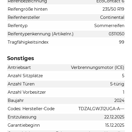
Reifenbezeichnung
EcoContact 6
Reifengröße hinten
235/50 R19
Reifenhersteller
Continental
Reifentyp
Sommerreifen
Reifentypenkennung (Artikelnr.)
0311050
Tragfähigkeitsindex
99
Sonstiges
Antriebsart
Verbrennungsmotor (ICE)
Anzahl Sitzplätze
5
Anzahl Türen
5-türig
Anzahl Vorbesitzer
1
Baujahr
2024
Codes: Hersteller-Code
TDZALGWJ12UGA-A---
Erstzulassung
22.12.2025
Garantiebeginn
15.12.2025