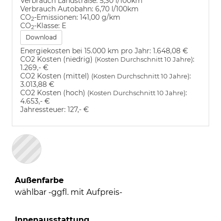
Verbrauch Landstraße:
5,30 l/100km
Verbrauch Autobahn:
6,70 l/100km
CO
-Emissionen:
141,00 g/km
2
CO
-Klasse:
E
2
Download
Energiekosten bei 15.000 km pro Jahr:
1.648,08 €
CO2 Kosten (niedrig)
:
(Kosten Durchschnitt 10 Jahre)
1.269,- €
CO2 Kosten (mittel)
:
(Kosten Durchschnitt 10 Jahre)
3.013,88 €
CO2 Kosten (hoch)
:
(Kosten Durchschnitt 10 Jahre)
4.653,- €
Jahressteuer:
127,- €
Außenfarbe
wählbar -ggfl. mit Aufpreis-
Innenausstattung