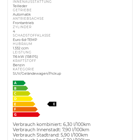
INNENAUSSTATTUNG
Teilleder
GETRIEBE
Automatik
ANTRIEBSACHSE
Frontantrieb
ZYLINDER
4
SCHADSTOFFKLASSE
Euro 6d-TEMP
HUBRAUM
1.332 ccm
LEISTUNG
116 kW (158 PS)
KRAFTSTOFF
Benzin
KATEGORIE
SUV/Geländewagen/Pickup
Verbrauch kombiniert:
6,30 l/100km
Verbrauch Innenstadt:
7,90 l/100km
Verbrauch Stadtrand:
5,90 l/100km