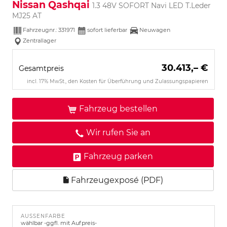
Nissan Qashqai
1.3 48V SOFORT Navi LED T.Leder
MJ25 AT
Fahrzeugnr.:
331971
sofort lieferbar
Neuwagen
Zentrallager
30.413,– €
Gesamtpreis
incl. 17% MwSt., den Kosten für Überführung und Zulassungspapieren
Fahrzeug bestellen
Wir rufen Sie an
Fahrzeug parken
Fahrzeugexposé (PDF)
AUSSENFARBE
wählbar -ggfl. mit Aufpreis-