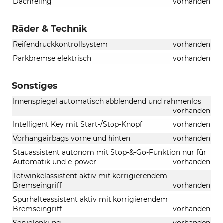
Dachreling
vorhanden
Räder & Technik
Reifendruckkontrollsystem
vorhanden
Parkbremse elektrisch
vorhanden
Sonstiges
Innenspiegel automatisch abblendend und rahmenlos
vorhanden
Intelligent Key mit Start-/Stop-Knopf
vorhanden
Vorhangairbags vorne und hinten
vorhanden
Stauassistent autonom mit Stop-&-Go-Funktion nur für
Automatik und e-power
vorhanden
Totwinkelassistent aktiv mit korrigierendem
Bremseingriff
vorhanden
Spurhalteassistent aktiv mit korrigierendem
Bremseingriff
vorhanden
Servolenkung
vorhanden