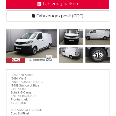
Fahrzeug parken
Fahrzeugexposé (PDF)
+19
AUSSENFARBE
549
Weiß
INNENAUSSTATTUNG
969
Standard Sitze
GETRIEBE
Schalt. 6-Gang
ANTRIEBSACHSE
Frontantrieb
ZYLINDER
4
SCHADSTOFFKLASSE
Euro 6d Final