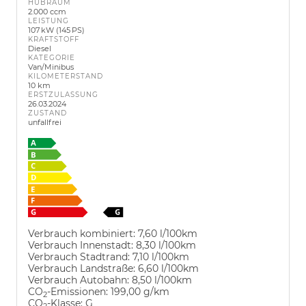
HUBRAUM
2.000 ccm
LEISTUNG
107 kW (145 PS)
KRAFTSTOFF
Diesel
KATEGORIE
Van/Minibus
KILOMETERSTAND
10 km
ERSTZULASSUNG
26.03.2024
ZUSTAND
unfallfrei
Verbrauch kombiniert:
7,60 l/100km
Verbrauch Innenstadt:
8,30 l/100km
Verbrauch Stadtrand:
7,10 l/100km
Verbrauch Landstraße:
6,60 l/100km
Verbrauch Autobahn:
8,50 l/100km
CO
-Emissionen:
199,00 g/km
2
CO
-Klasse:
G