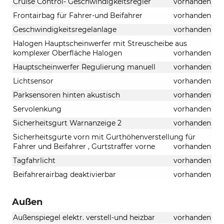
Cruise Control- Geschwindigkeitsregler
vorhanden
Frontairbag für Fahrer-und Beifahrer
vorhanden
Geschwindigkeitsregelanlage
vorhanden
Halogen Hauptscheinwerfer mit Streuscheibe aus
komplexer Oberfläche Halogen
vorhanden
Hauptscheinwerfer Regulierung manuell
vorhanden
Lichtsensor
vorhanden
Parksensoren hinten akustisch
vorhanden
Servolenkung
vorhanden
Sicherheitsgurt Warnanzeige 2
vorhanden
Sicherheitsgurte vorn mit Gurthöhenverstellung für
Fahrer und Beifahrer , Gurtstraffer vorne
vorhanden
Tagfahrlicht
vorhanden
Beifahrerairbag deaktivierbar
vorhanden
Außen
Außenspiegel elektr. verstell-und heizbar
vorhanden