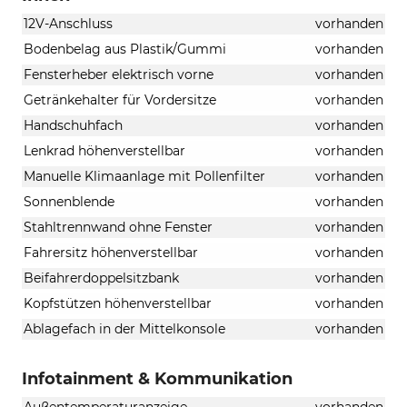
12V-Anschluss
vorhanden
Bodenbelag aus Plastik/Gummi
vorhanden
Fensterheber elektrisch vorne
vorhanden
Getränkehalter für Vordersitze
vorhanden
Handschuhfach
vorhanden
Lenkrad höhenverstellbar
vorhanden
Manuelle Klimaanlage mit Pollenfilter
vorhanden
Sonnenblende
vorhanden
Stahltrennwand ohne Fenster
vorhanden
Fahrersitz höhenverstellbar
vorhanden
Beifahrerdoppelsitzbank
vorhanden
Kopfstützen höhenverstellbar
vorhanden
Ablagefach in der Mittelkonsole
vorhanden
Infotainment & Kommunikation
Außentemperaturanzeige
vorhanden