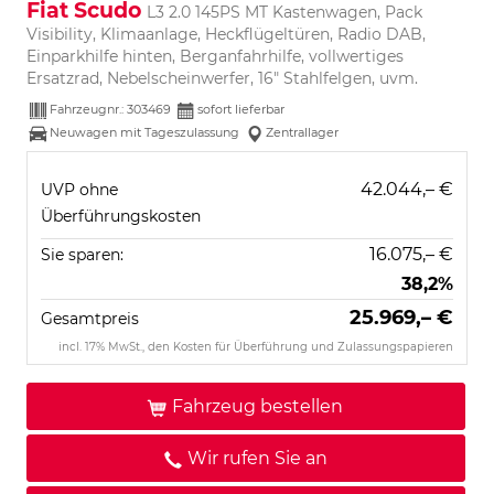
Fiat Scudo
L3 2.0 145PS MT Kastenwagen, Pack
Visibility, Klimaanlage, Heckflügeltüren, Radio DAB,
Einparkhilfe hinten, Berganfahrhilfe, vollwertiges
Ersatzrad, Nebelscheinwerfer, 16" Stahlfelgen, uvm.
Fahrzeugnr.:
303469
sofort lieferbar
Neuwagen mit Tageszulassung
Zentrallager
42.044,– €
UVP ohne
Überführungskosten
16.075,– €
Sie sparen:
38,2%
25.969,– €
Gesamtpreis
incl. 17% MwSt., den Kosten für Überführung und Zulassungspapieren
Fahrzeug bestellen
Wir rufen Sie an