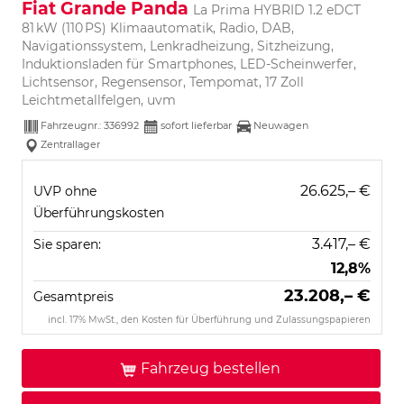
Fiat Grande Panda
La Prima HYBRID 1.2 eDCT
81 kW (110 PS) Klimaautomatik, Radio, DAB,
Navigationssystem, Lenkradheizung, Sitzheizung,
Induktionsladen für Smartphones, LED-Scheinwerfer,
Lichtsensor, Regensensor, Tempomat, 17 Zoll
Leichtmetallfelgen, uvm
Fahrzeugnr.:
336992
sofort lieferbar
Neuwagen
Zentrallager
26.625,– €
UVP ohne
Überführungskosten
3.417,– €
Sie sparen:
12,8%
23.208,– €
Gesamtpreis
incl. 17% MwSt., den Kosten für Überführung und Zulassungspapieren
Fahrzeug bestellen