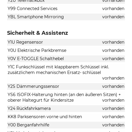
Y2U Telematikbox
vorhanden
Y99 Connected Services
vorhanden
YBL Smartphone Mirroring
vorhanden
Sicherheit & Assistenz
Y1U Regensensor
vorhanden
Y0U Elektrische Parkbremse
vorhanden
Y0V E-TOGGLE Schalthebel
vorhanden
Y1C Funkschlüssel mit klappbarem Schlüssel inkl.
zusätzlichem mechanischen Ersatz- schlüssel
vorhanden
Y2S Dämmerungssensor
vorhanden
YS6 ISOFIX-Halterung hinten (an den äußeren Sitzen) +
oberer Haltegurt für Kindersitze
vorhanden
Y24 Rückfahrkamera
vorhanden
KK8 Parksensoren vorne und hinten
vorhanden
Y00 Berganfahrhilfe
vorhanden