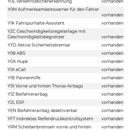
Y0L Verkehrszeichenerkennung
vorhanden
Y0M Aufmerksamkeitswarner für den Fahrer
vorhanden
Y1K Fahrspurhalte-Assistent
vorhanden
Y2C Geschwindigkeitsregelanlage mit
Geschwindigkeitsbegrenzer
vorhanden
YYD Aktive Sicherheitsbremse
vorhanden
Y08 ABS
vorhanden
Y0A Hupe
vorhanden
Y1A eCall
vorhanden
Y1B Pannenhilfe
vorhanden
Y1X Vorne und hinten Thorax-Airbags
vorhanden
Y1Z Beifahrerairbag
vorhanden
Y2L ESP
vorhanden
YEN Beifahrerairbag deaktivierbar
vorhanden
YFT Indirektes Reifendruckkontrollsystem
vorhanden
YRM Scheibenbremsen vorne und hinten
vorhanden