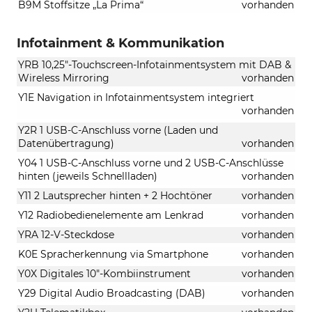
B9M Stoffsitze „La Prima“
vorhanden
Infotainment & Kommunikation
YRB 10,25"-Touchscreen-Infotainmentsystem mit DAB &
Wireless Mirroring
vorhanden
Y1E Navigation in Infotainmentsystem integriert
vorhanden
Y2R 1 USB-C-Anschluss vorne (Laden und
Datenübertragung)
vorhanden
Y04 1 USB-C-Anschluss vorne und 2 USB-C-Anschlüsse
hinten (jeweils Schnellladen)
vorhanden
Y11 2 Lautsprecher hinten + 2 Hochtöner
vorhanden
Y12 Radiobedienelemente am Lenkrad
vorhanden
YRA 12-V-Steckdose
vorhanden
K0E Spracherkennung via Smartphone
vorhanden
Y0X Digitales 10"-Kombiinstrument
vorhanden
Y29 Digital Audio Broadcasting (DAB)
vorhanden