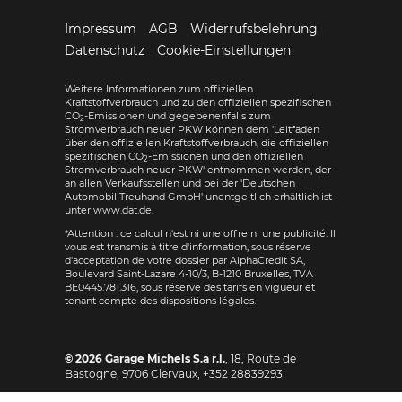
Impressum
AGB
Widerrufsbelehrung
Datenschutz
Cookie-Einstellungen
Weitere Informationen zum offiziellen
Kraftstoffverbrauch und zu den offiziellen spezifischen
CO
-Emissionen und gegebenenfalls zum
2
Stromverbrauch neuer PKW können dem 'Leitfaden
über den offiziellen Kraftstoffverbrauch, die offiziellen
spezifischen CO
-Emissionen und den offiziellen
2
Stromverbrauch neuer PKW' entnommen werden, der
an allen Verkaufsstellen und bei der 'Deutschen
Automobil Treuhand GmbH' unentgeltlich erhältlich ist
unter www.dat.de.
*Attention : ce calcul n'est ni une offre ni une publicité. Il
vous est transmis à titre d'information, sous réserve
d'acceptation de votre dossier par AlphaCredit SA,
Boulevard Saint-Lazare 4-10/3, B-1210 Bruxelles, TVA
BE0445.781.316, sous réserve des tarifs en vigueur et
tenant compte des dispositions légales.
© 2026
Garage Michels S.a r.l.
,
18, Route de
Bastogne
,
9706
Clervaux,
+352 28839293