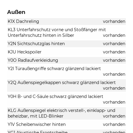
Außen
K1X Dachreling
vorhanden
KL3 Unterfahrschutz vorne und Stoßfänger mit
Unterfahrschutz hinten in Silber
vorhanden
Y2N Sichtschutzglas hinten
vorhanden
KJU Heckspoiler
vorhanden
Y0O Radlaufverkleidung
vorhanden
Y2I Türaußengriffe schwarz glänzend lackiert
vorhanden
Y2Q Außenspiegelkappen schwarz glänzend lackiert
vorhanden
Y0H B- und C-Säule schwarz glänzend lackiert
vorhanden
KLG Außenspiegel elektrisch verstell-, einklapp- und
beheizbar, mit LED-Blinker
vorhanden
Y1V Scheibenwischer hinten
vorhanden
YG1 Akustische Frontscheibe
vorhanden