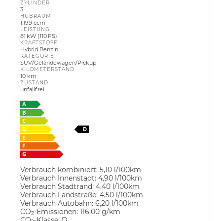
ZYLINDER
3
HUBRAUM
1.199 ccm
LEISTUNG
81 kW (110 PS)
KRAFTSTOFF
Hybrid Benzin
KATEGORIE
SUV/Geländewagen/Pickup
KILOMETERSTAND
10 km
ZUSTAND
unfallfrei
Verbrauch kombiniert:
5,10 l/100km
Verbrauch Innenstadt:
4,90 l/100km
Verbrauch Stadtrand:
4,40 l/100km
Verbrauch Landstraße:
4,50 l/100km
Verbrauch Autobahn:
6,20 l/100km
CO
-Emissionen:
116,00 g/km
2
CO
-Klasse:
D