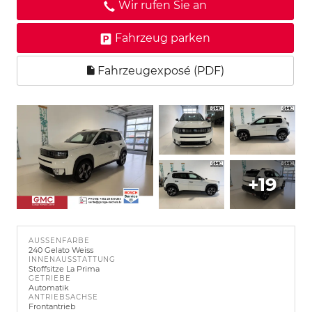
Wir rufen Sie an
Fahrzeug parken
Fahrzeugexposé (PDF)
+19
AUSSENFARBE
240 Gelato Weiss
INNENAUSSTATTUNG
Stoffsitze La Prima
GETRIEBE
Automatik
ANTRIEBSACHSE
Frontantrieb