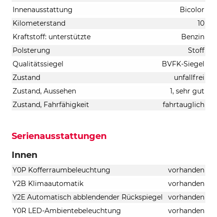
Innenausstattung
Bicolor
Kilometerstand
10
Kraftstoff: unterstützte
Benzin
Polsterung
Stoff
Qualitätssiegel
BVFK-Siegel
Zustand
unfallfrei
Zustand, Aussehen
1, sehr gut
Zustand, Fahrfähigkeit
fahrtauglich
Serienausstattungen
Innen
Y0P Kofferraumbeleuchtung
vorhanden
Y2B Klimaautomatik
vorhanden
Y2E Automatisch abblendender Rückspiegel
vorhanden
Y0R LED-Ambientebeleuchtung
vorhanden