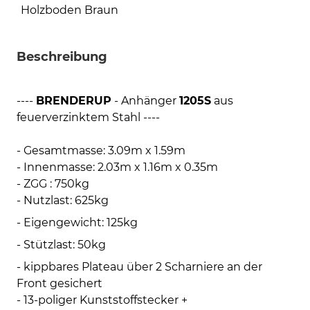
Holzboden Braun
Beschreibung
----
BRENDERUP
- Anhänger
1205S
aus
feuerverzinktem Stahl ----
- Gesamtmasse: 3.09m x 1.59m
- Innenmasse: 2.03m x 1.16m x 0.35m
- ZGG : 750kg
- Nutzlast: 625kg
- Eigengewicht: 125kg
- Stützlast: 50kg
- kippbares Plateau über 2 Scharniere an der
Front gesichert
- 13-poliger Kunststoffstecker +