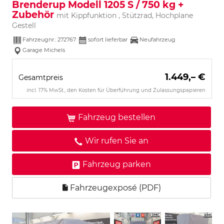
Brenderup Modell 1205 S / 750 kg +
Zubehör
mit Kippfunktion , Stützrad, Hochplane
Gestell
Fahrzeugnr.:
272767
sofort lieferbar
Neufahrzeug
Garage Michels
1.449,– €
Gesamtpreis
incl. 17% MwSt., den Kosten für Überführung und Zulassungspapieren
Fahrzeug bestellen
Wir rufen Sie an
Fahrzeug parken
Fahrzeugexposé (PDF)