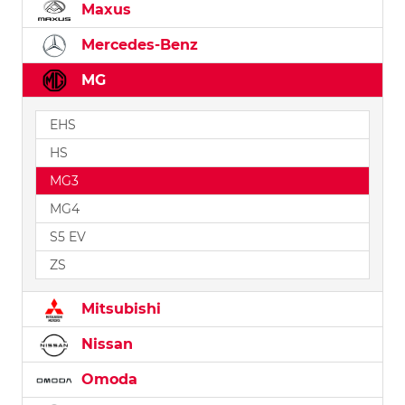
Maxus
Mercedes-Benz
MG
EHS
HS
MG3
MG4
S5 EV
ZS
Mitsubishi
Nissan
Omoda