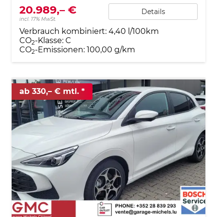
20.989,– €
Details
incl. 17% MwSt.
Verbrauch kombiniert:
4,40 l/100km
CO
-Klasse:
C
2
CO
-Emissionen:
100,00 g/km
2
ab 330,– € mtl.