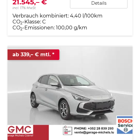
21.545,– €
Details
incl. 17% MwSt.
Verbrauch kombiniert:
4,40 l/100km
CO
-Klasse:
C
2
CO
-Emissionen:
100,00 g/km
2
ab 339,– € mtl.