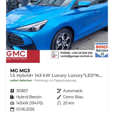
MG MG3
1.5 Hybrid+ 143 kW Luxury Luxury*LED*Navi*Shzg*Lhzg*PDC*360Cam*ACC*16"
sofort lieferbar
Fahrzeug mit Tageszulassung
Fahrzeugnr.
351857
Getriebe
Automatik
Kraftstoff
Hybrid Benzin
Außenfarbe
Como Blau
Leistung
143 kW (194 PS)
Kilometerstand
20 km
01.06.2026