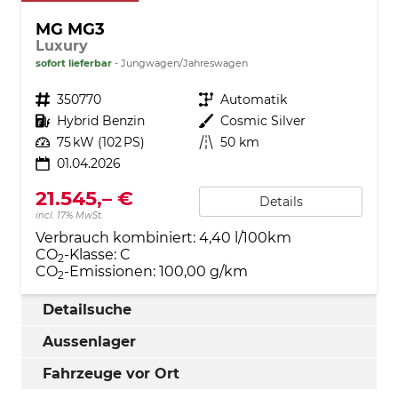
MG MG3
Luxury
sofort lieferbar
Jungwagen/Jahreswagen
Fahrzeugnr.
350770
Getriebe
Automatik
Kraftstoff
Hybrid Benzin
Außenfarbe
Cosmic Silver
Leistung
75 kW (102 PS)
Kilometerstand
50 km
01.04.2026
21.545,– €
Details
incl. 17% MwSt.
Verbrauch kombiniert:
4,40 l/100km
CO
-Klasse:
C
2
CO
-Emissionen:
100,00 g/km
2
Detailsuche
Aussenlager
Fahrzeuge vor Ort