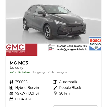
MG MG3
Luxury
sofort lieferbar
Jungwagen/Jahreswagen
Fahrzeugnr.
350665
Getriebe
Automatik
Kraftstoff
Hybrid Benzin
Außenfarbe
Pebble Black
Leistung
75 kW (102 PS)
Kilometerstand
50 km
01.04.2026