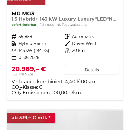
MG MG3
1.5 Hybrid+ 143 kW Luxury Luxury*LED*Navi*Shzg*Lhzg*PDC*360Cam*ACC*16"
sofort lieferbar
Fahrzeug mit Tageszulassung
Fahrzeugnr.
351858
Getriebe
Automatik
Kraftstoff
Hybrid Benzin
Außenfarbe
Dover Weiß
Leistung
143 kW (194 PS)
Kilometerstand
20 km
01.06.2026
20.989,– €
Details
incl. 17% MwSt.
Verbrauch kombiniert:
4,40 l/100km
CO
-Klasse:
C
2
CO
-Emissionen:
100,00 g/km
2
ab 339,– € mtl.